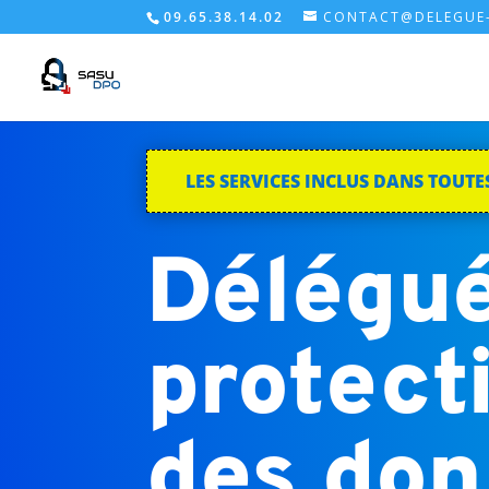
09.65.38.14.02
CONTACT@DELEGUE-
LES SERVICES INCLUS DANS TOUTE
Délégué
protect
des do