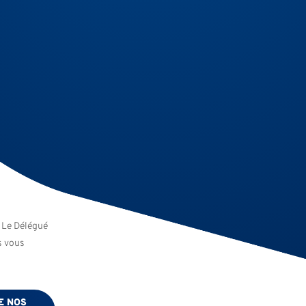
. Le Délégué
s vous
E NOS