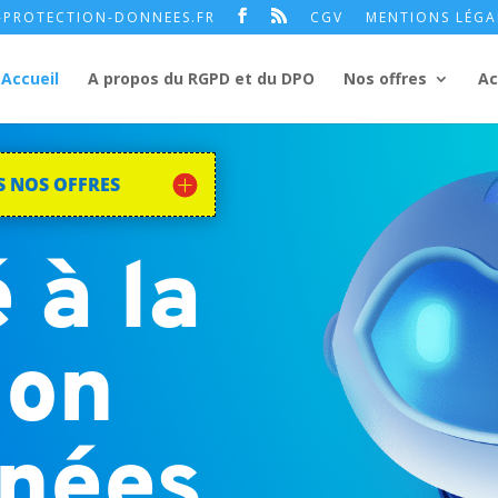
PROTECTION-DONNEES.FR
CGV
MENTIONS LÉGA
Accueil
A propos du RGPD et du DPO
Nos offres
Ac
S NOS OFFRES
 à la
ion
nnées