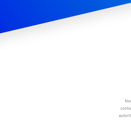
Nou
conta
autori