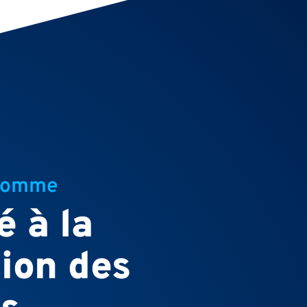
 comme
 à la
ion des