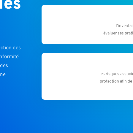
des
l’inventa
évaluer ses prat
ection des
onformité
 des
une
les risques associ
protection afin de 