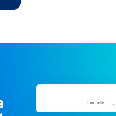
a
les nouvelles obli